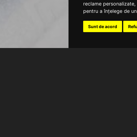
reclame personalizate, 
pentru a înțelege de und
Sunt de acord
Ref
ITA BOUTIQUE HOTEL
e
Parcare gratuită
Permis animale
16 m²