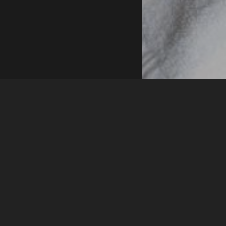
COSMOPOL
Singl
1persoană